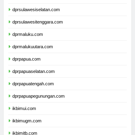
dprsulawesibarat.com
dprsulawesiselatan.com
dprsulawesitenggara.com
dprmaluku.com
dprmalukuutara.com
dprpapua.com
dprpapuaselatan.com
dprpapuatengah.com
dprpapuapegunungan.com
ikbimui.com
ikbimugm.com