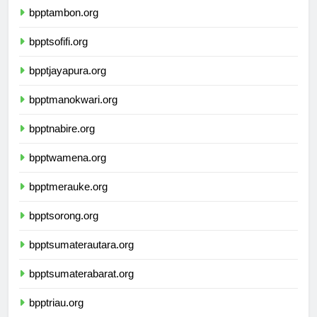
bpptambon.org
bpptsofifi.org
bpptjayapura.org
bpptmanokwari.org
bpptnabire.org
bpptwamena.org
bpptmerauke.org
bpptsorong.org
bpptsumaterautara.org
bpptsumaterabarat.org
bpptriau.org