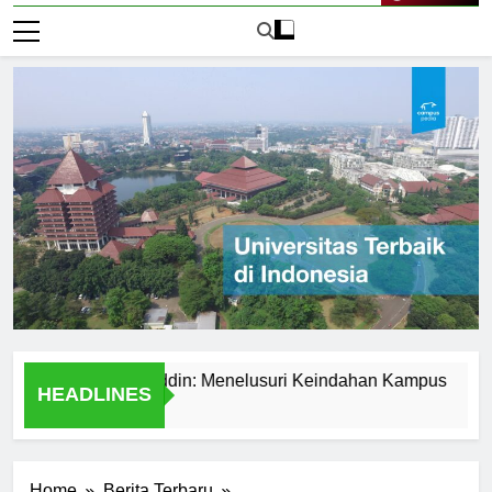
Live Now
sitas Hasanuddin: Menelusuri Keindahan Kampus
Explo
HEADLINES
1 Hari 