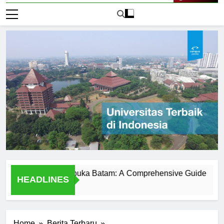
Live Now
Universitas Terbuka Batam: A Comprehensive Guide
Disc
HEADLINES
1 Hari