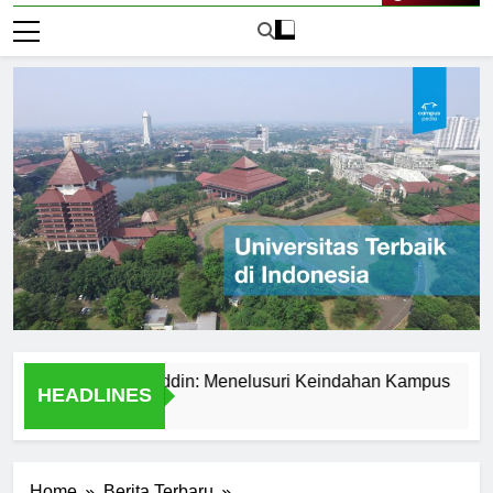
Live Now
sitas Hasanuddin: Menelusuri Keindahan Kampus
Explo
HEADLINES
2 Hari 