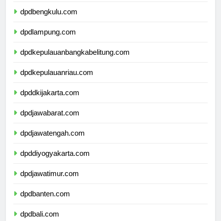
dpdsumateraselatan.com
dpdbengkulu.com
dpdlampung.com
dpdkepulauanbangkabelitung.com
dpdkepulauanriau.com
dpddkijakarta.com
dpdjawabarat.com
dpdjawatengah.com
dpddiyogyakarta.com
dpdjawatimur.com
dpdbanten.com