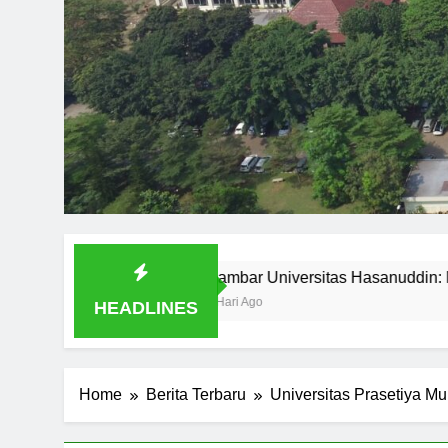
Gambar Universitas Hasanuddin: Menelusuri Keindahan Ka
1 Hari Ago
HEADLINES
Home
Berita Terbaru
Universitas Prasetiya Mu