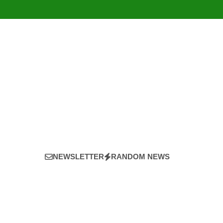
NEWSLETTER
RANDOM NEWS