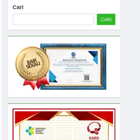
Cari
CARI