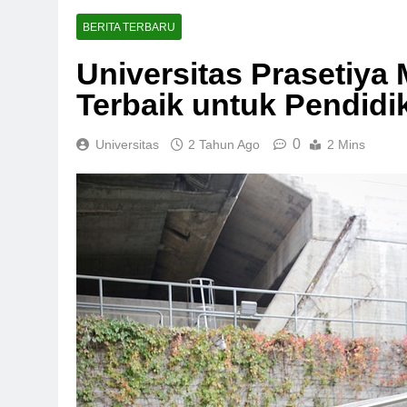
BERITA TERBARU
Universitas Prasetiya 
Terbaik untuk Pendidik
0
Universitas
2 Tahun Ago
2 Mins