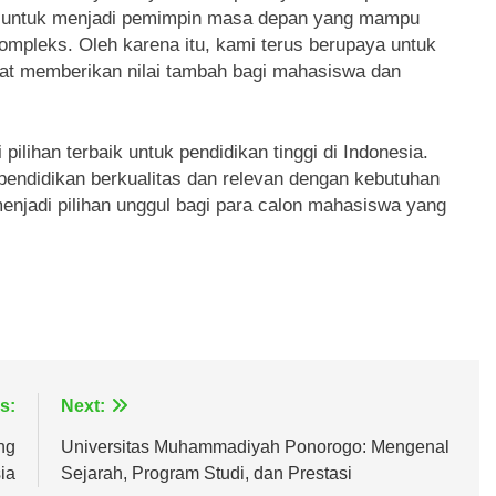
 untuk menjadi pemimpin masa depan yang mampu
mpleks. Oleh karena itu, kami terus berupaya untuk
pat memberikan nilai tambah bagi mahasiswa dan
pilihan terbaik untuk pendidikan tinggi di Indonesia.
endidikan berkualitas dan relevan dengan kebutuhan
menjadi pilihan unggul bagi para calon mahasiswa yang
s:
Next:
ng
Universitas Muhammadiyah Ponorogo: Mengenal
ia
Sejarah, Program Studi, dan Prestasi