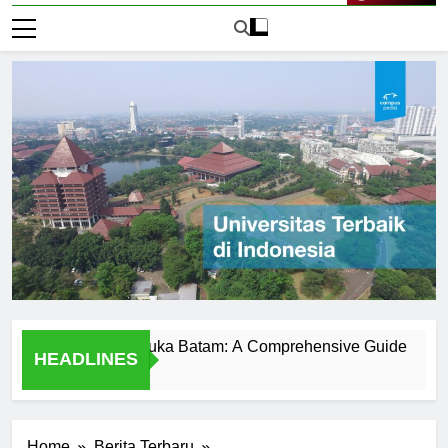
Live Now
niversitas Terbuka Batam: A Comprehensive Guide
Disco
HEADLINES
1 Hari 