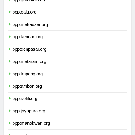
bpptgorontalo.org
bpptpalu.org
bpptmakassar.org
bpptkendari.org
bpptdenpasar.org
bpptmataram.org
bpptkupang.org
bpptambon.org
bpptsofifi.org
bpptjayapura.org
bpptmanokwari.org