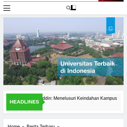
Live Now
rsitas Hasanuddin: Menelusuri Keindahan Kampus
Expl
HEADLINES
1 Hari