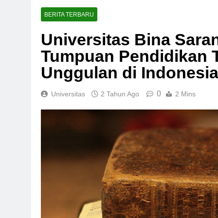
BERITA TERBARU
Universitas Bina Saran
Tumpuan Pendidikan T
Unggulan di Indonesi
0
Universitas
2 Tahun Ago
2 Mins