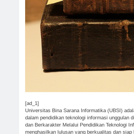
[ad_1]
Universitas Bina Sarana Informatika (UBSI) ada
dalam pendidikan teknologi informasi unggulan
dan Berkarakter Melalui Pendidikan Teknologi 
menghasilkan lulusan yang berkualitas dan siap b