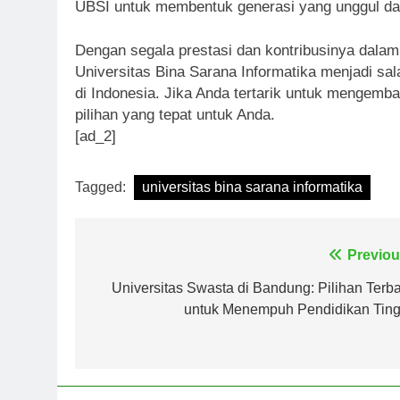
UBSI untuk membentuk generasi yang unggul dan
Dengan segala prestasi dan kontribusinya dalam d
Universitas Bina Sarana Informatika menjadi s
di Indonesia. Jika Anda tertarik untuk mengemba
pilihan yang tepat untuk Anda.
[ad_2]
Tagged:
universitas bina sarana informatika
Navigasi
Previou
pos
Universitas Swasta di Bandung: Pilihan Terba
untuk Menempuh Pendidikan Ting