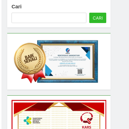
Cari
CARI