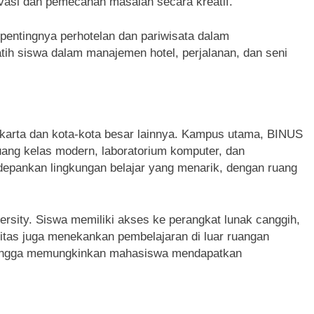
ovasi dan pemecahan masalah secara kreatif.
pentingnya perhotelan dan pariwisata dalam
tih siswa dalam manajemen hotel, perjalanan, dan seni
karta dan kota-kota besar lainnya. Kampus utama, BINUS
ruang kelas modern, laboratorium komputer, dan
epankan lingkungan belajar yang menarik, dengan ruang
versity. Siswa memiliki akses ke perangkat lunak canggih,
rsitas juga menekankan pembelajaran di luar ruangan
sehingga memungkinkan mahasiswa mendapatkan