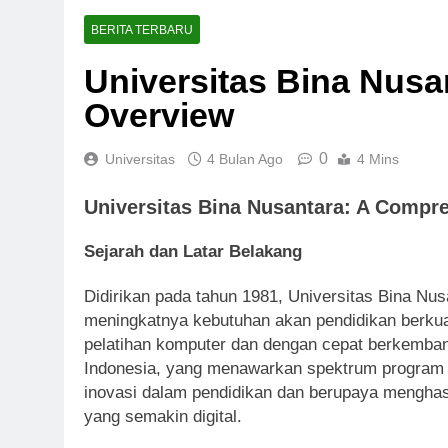
BERITA TERBARU
Universitas Bina Nus
Overview
0
Universitas
4 Bulan Ago
4 Mins
Universitas Bina Nusantara: A Compr
Sejarah dan Latar Belakang
Didirikan pada tahun 1981, Universitas Bina Nu
meningkatnya kebutuhan akan pendidikan berkuali
pelatihan komputer dan dengan cepat berkemban
Indonesia, yang menawarkan spektrum program
inovasi dalam pendidikan dan berupaya mengha
yang semakin digital.