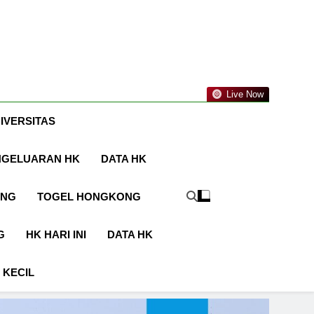
Live Now
IVERSITAS
NGELUARAN HK
DATA HK
ONG
TOGEL HONGKONG
G
HK HARI INI
DATA HK
 KECIL