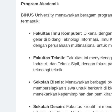
Program Akademik
BINUS University menawarkan beragam program s
termasuk:
Fakultas Ilmu Komputer
: Dikenal denga
gelar di bidang Teknologi Informasi, Ilmu 
dengan perusahaan multinasional untuk m
Fakultas Teknik
: Fakultas ini menyeleng
Industri, dan Teknik Sipil, dengan fokus p
teknologi teknik.
Sekolah Bisnis
: Menawarkan berbagai pro
mempersiapkan siswa untuk berkarir di 
menekankan kepemimpinan dan pemikiran 
Sekolah Desain
: Fakultas kreatif ini me