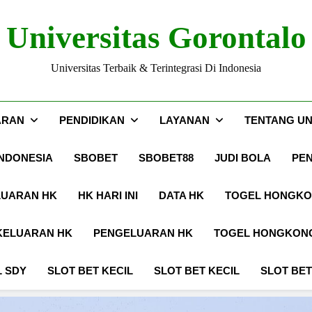
Universitas Gorontalo
Universitas Terbaik & Terintegrasi Di Indonesia
ARAN
PENDIDIKAN
LAYANAN
TENTANG UN
INDONESIA
SBOBET
SBOBET88
JUDI BOLA
PE
LUARAN HK
HK HARI INI
DATA HK
TOGEL HONGK
KELUARAN HK
PENGELUARAN HK
TOGEL HONGKON
 SDY
SLOT BET KECIL
SLOT BET KECIL
SLOT BET