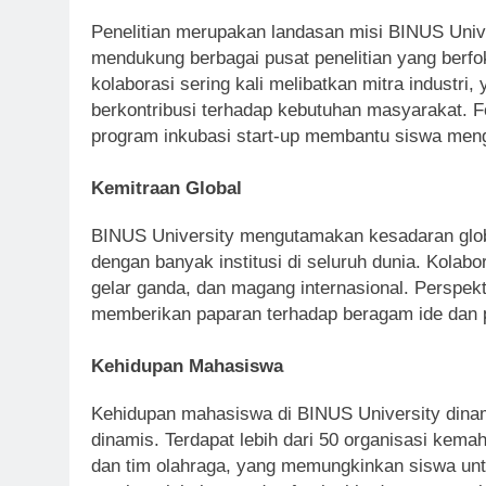
Penelitian merupakan landasan misi BINUS Univ
mendukung berbagai pusat penelitian yang berfok
kolaborasi sering kali melibatkan mitra industri
berkontribusi terhadap kebutuhan masyarakat. 
program inkubasi start-up membantu siswa meng
Kemitraan Global
BINUS University mengutamakan kesadaran globa
dengan banyak institusi di seluruh dunia. Kolabo
gelar ganda, dan magang internasional. Perspek
memberikan paparan terhadap beragam ide dan p
Kehidupan Mahasiswa
Kehidupan mahasiswa di BINUS University din
dinamis. Terdapat lebih dari 50 organisasi kem
dan tim olahraga, yang memungkinkan siswa untu