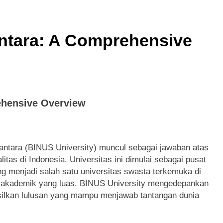
antara: A Comprehensive
ehensive Overview
santara (BINUS University) muncul sebagai jawaban atas
tas di Indonesia. Universitas ini dimulai sebagai pusat
g menjadi salah satu universitas swasta terkemuka di
 akademik yang luas. BINUS University mengedepankan
silkan lulusan yang mampu menjawab tantangan dunia