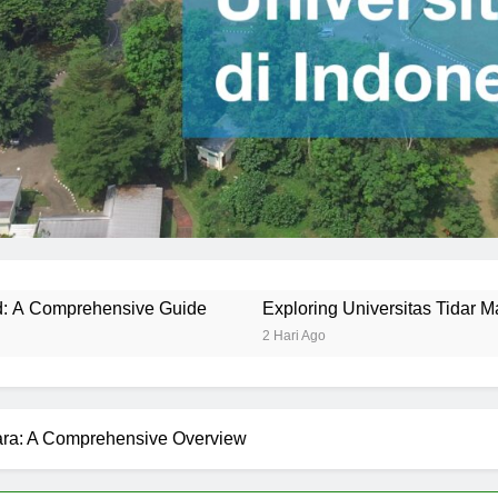
Guide
Exploring Universitas Tidar Magelang: A Compreh
2 Hari Ago
ara: A Comprehensive Overview