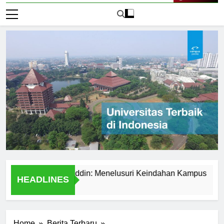
Live Now
ersitas Hasanuddin: Menelusuri Keindahan Kampus
Exp
HEADLINES
1 Ha