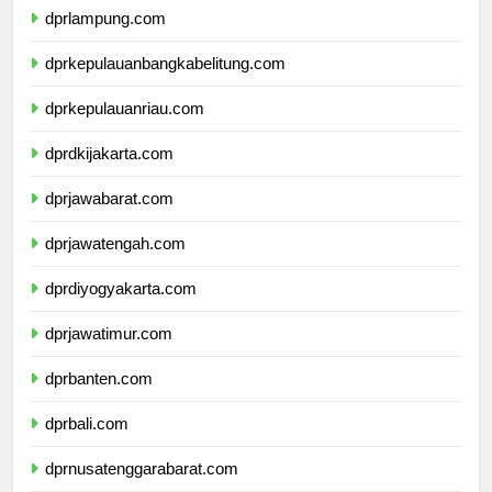
dprlampung.com
dprkepulauanbangkabelitung.com
dprkepulauanriau.com
dprdkijakarta.com
dprjawabarat.com
dprjawatengah.com
dprdiyogyakarta.com
dprjawatimur.com
dprbanten.com
dprbali.com
dprnusatenggarabarat.com