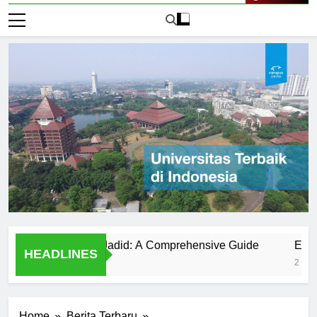
Live Now
versitas Nurul Jadid: A Comprehensive Guide
Exploring 
HEADLINES
2 Hari Ago