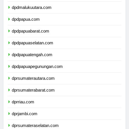
dpdmaluku.com
dpdmalukuutara.com
dpdpapua.com
dpdpapuabarat.com
dpdpapuaselatan.com
dpdpapuatengah.com
dpdpapuapegunungan.com
dprsumaterautara.com
dprsumaterabarat.com
dprriau.com
dprjambi.com