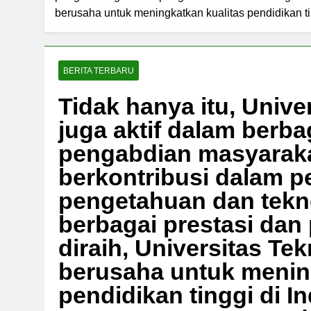
berusaha untuk meningkatkan kualitas pendidikan t
BERITA TERBARU
Tidak hanya itu, Unive
juga aktif dalam berba
pengabdian masyaraka
berkontribusi dalam 
pengetahuan dan tekno
berbagai prestasi dan
diraih, Universitas Te
berusaha untuk menin
pendidikan tinggi di I