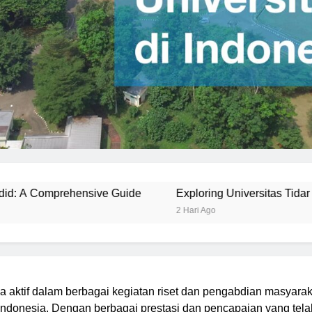
de
Exploring Universitas Tidar Magelang: A Comprehens
2 Hari Ago
ga aktif dalam berbagai kegiatan riset dan pengabdian masyarak
donesia. Dengan berbagai prestasi dan pencapaian yang telah d