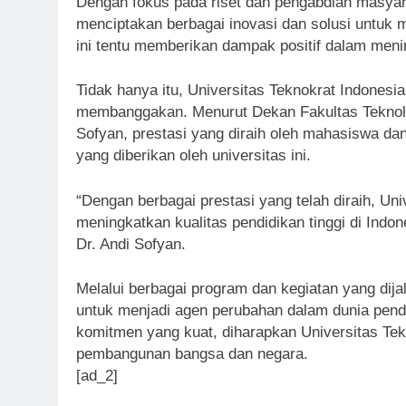
Dengan fokus pada riset dan pengabdian masyara
menciptakan berbagai inovasi dan solusi untuk
ini tentu memberikan dampak positif dalam meni
Tidak hanya itu, Universitas Teknokrat Indonesi
membanggakan. Menurut Dekan Fakultas Teknologi
Sofyan, prestasi yang diraih oleh mahasiswa dan
yang diberikan oleh universitas ini.
“Dengan berbagai prestasi yang telah diraih, Un
meningkatkan kualitas pendidikan tinggi di Ind
Dr. Andi Sofyan.
Melalui berbagai program dan kegiatan yang dija
untuk menjadi agen perubahan dalam dunia pendi
komitmen yang kuat, diharapkan Universitas Tek
pembangunan bangsa dan negara.
[ad_2]