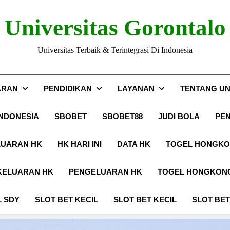
Universitas Gorontalo
Universitas Terbaik & Terintegrasi Di Indonesia
ARAN
PENDIDIKAN
LAYANAN
TENTANG UN
INDONESIA
SBOBET
SBOBET88
JUDI BOLA
PE
LUARAN HK
HK HARI INI
DATA HK
TOGEL HONGK
KELUARAN HK
PENGELUARAN HK
TOGEL HONGKON
 SDY
SLOT BET KECIL
SLOT BET KECIL
SLOT BET