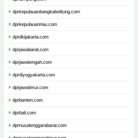
dprlampung.com
dprkepulauanbangkabelitung.com
dprkepulauanriau.com
dprdkijakarta.com
dprjawabarat.com
dprjawatengah.com
dprdiyogyakarta.com
dprjawatimur.com
dprbanten.com
dprbali.com
dprnusatenggarabarat.com