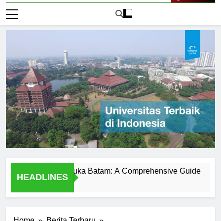
Live Now
niversitas Terbuka Batam: A Comprehensive Guide
Disco
HEADLINES
1 Hari 