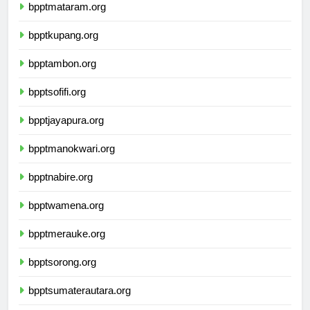
bpptmataram.org
bpptkupang.org
bpptambon.org
bpptsofifi.org
bpptjayapura.org
bpptmanokwari.org
bpptnabire.org
bpptwamena.org
bpptmerauke.org
bpptsorong.org
bpptsumaterautara.org