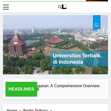
Live Now
niversitas Padjajaran: A Comprehensive Overview
Gamba
HEADLINES
1 Hari A