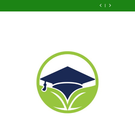
Significance
Hasanuddin:
Nurul
Tidar
Significance
Hasanuddin:
Nurul
Universitas
the
of
Menelusuri
Jadid:
Magelang:
of
Menelusuri
Jadid:
Tidar
Significance
the
Keindahan
A
A
the
Keindahan
A
Magelang:
of
Universitas
Kampus
Comprehensive
Comprehensive
Universitas
Kampus
Comprehensive
A
the
Airlangga
Guide
Overview
Airlangga
Guide
Comprehensive
Universitas
Logo
Logo
Overview
Airlangga
Logo