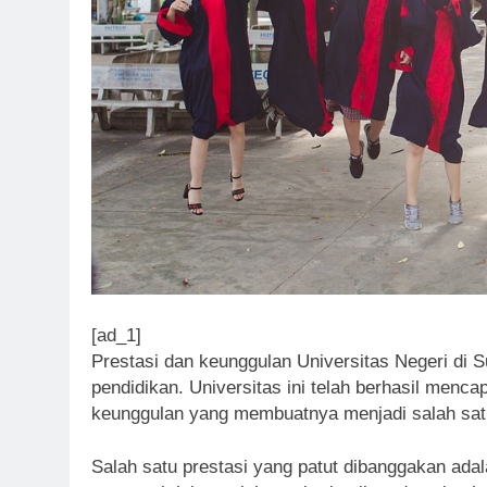
[ad_1]
Prestasi dan keunggulan Universitas Negeri di 
pendidikan. Universitas ini telah berhasil men
keunggulan yang membuatnya menjadi salah satu
Salah satu prestasi yang patut dibanggakan adal