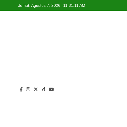
Skip
Jumat, Agustus 7, 2026
11:31:13 AM
to
content