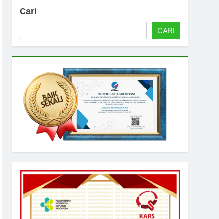
Cari
CARI