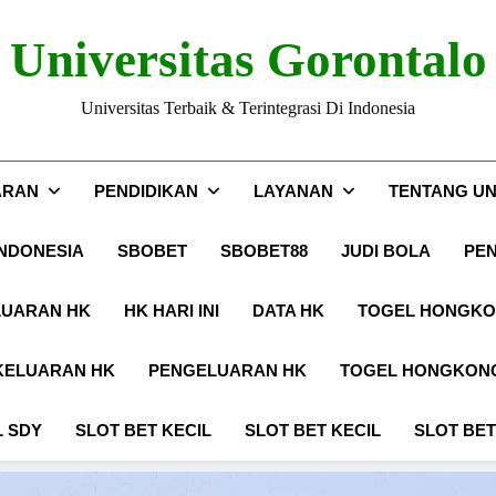
Universitas Gorontalo
Universitas Terbaik & Terintegrasi Di Indonesia
ARAN
PENDIDIKAN
LAYANAN
TENTANG UN
INDONESIA
SBOBET
SBOBET88
JUDI BOLA
PE
LUARAN HK
HK HARI INI
DATA HK
TOGEL HONGK
KELUARAN HK
PENGELUARAN HK
TOGEL HONGKON
 SDY
SLOT BET KECIL
SLOT BET KECIL
SLOT BET