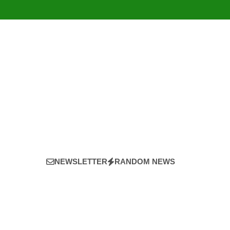
NEWSLETTER
RANDOM NEWS