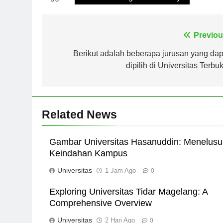
Navigasi
Previou
pos
Berikut adalah beberapa jurusan yang dap
dipilih di Universitas Terbu
Related News
Gambar Universitas Hasanuddin: Menelusu
Keindahan Kampus
Universitas
1 Jam Ago
0
Exploring Universitas Tidar Magelang: A
Comprehensive Overview
Universitas
2 Hari Ago
0