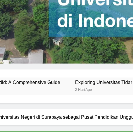
ide
Exploring Universitas Tidar Magelang: A Comprehen
2 Hari Ago
iversitas Negeri di Surabaya sebagai Pusat Pendidikan Ungg