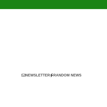
NEWSLETTER
RANDOM NEWS