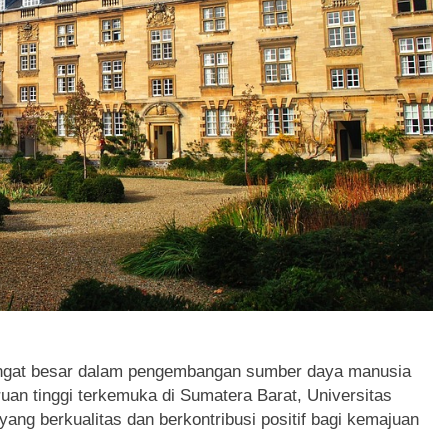
sangat besar dalam pengembangan sumber daya manusia
ruan tinggi terkemuka di Sumatera Barat, Universitas
ang berkualitas dan berkontribusi positif bagi kemajuan