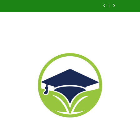
Exploring
Exploring
Tidar
Padjajaran:
Hasanuddin:
Nurul
Tidar
Padjajaran:
Hasanuddin:
Universitas
Universitas
Magelang:
A
Menelusuri
Jadid:
Magelang:
A
Menelusuri
Nurul
Tidar
A
Comprehensive
Keindahan
A
A
Comprehensive
Keindahan
Jadid:
Magelang:
Comprehensive
Overview
Kampus
Comprehensive
Comprehensive
Overview
Kampus
A
A
Overview
Guide
Overview
Comprehensive
Comprehensive
Guide
Overview