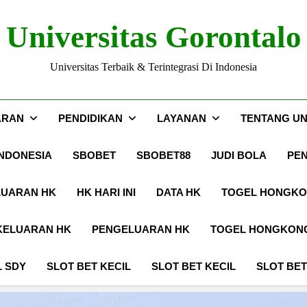
Universitas Gorontalo
Universitas Terbaik & Terintegrasi Di Indonesia
ARAN
PENDIDIKAN
LAYANAN
TENTANG UN
INDONESIA
SBOBET
SBOBET88
JUDI BOLA
PE
LUARAN HK
HK HARI INI
DATA HK
TOGEL HONGK
KELUARAN HK
PENGELUARAN HK
TOGEL HONGKON
 SDY
SLOT BET KECIL
SLOT BET KECIL
SLOT BET