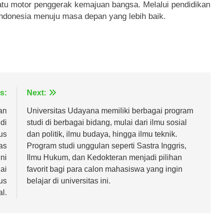
atu motor penggerak kemajuan bangsa. Melalui pendidikan
Indonesia menuju masa depan yang lebih baik.
s:
Next:
an
Universitas Udayana memiliki berbagai program
di
studi di berbagai bidang, mulai dari ilmu sosial
us
dan politik, ilmu budaya, hingga ilmu teknik.
as
Program studi unggulan seperti Sastra Inggris,
ni
Ilmu Hukum, dan Kedokteran menjadi pilihan
ai
favorit bagi para calon mahasiswa yang ingin
us
belajar di universitas ini.
l.