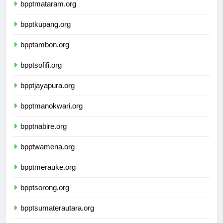
bpptmataram.org
bpptkupang.org
bpptambon.org
bpptsofifi.org
bpptjayapura.org
bpptmanokwari.org
bpptnabire.org
bpptwamena.org
bpptmerauke.org
bpptsorong.org
bpptsumaterautara.org