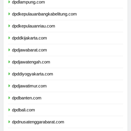
dpdlampung.com
dpdkepulauanbangkabelitung.com
dpdkepulauanriau.com
dpddkijakarta.com
dpdjawabarat.com
dpdjawatengah.com
dpddiyogyakarta.com
dpdjawatimur.com
dpdbanten.com
dpdbali.com
dpdnusatenggarabarat.com