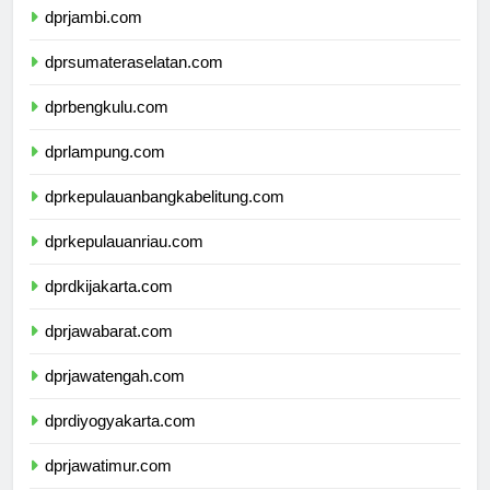
dprjambi.com
dprsumateraselatan.com
dprbengkulu.com
dprlampung.com
dprkepulauanbangkabelitung.com
dprkepulauanriau.com
dprdkijakarta.com
dprjawabarat.com
dprjawatengah.com
dprdiyogyakarta.com
dprjawatimur.com