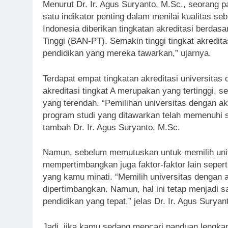
Menurut Dr. Ir. Agus Suryanto, M.Sc., seorang p
satu indikator penting dalam menilai kualitas seb
Indonesia diberikan tingkatan akreditasi berdasa
Tinggi (BAN-PT). Semakin tinggi tingkat akredita
pendidikan yang mereka tawarkan,” ujarnya.
Terdapat empat tingkatan akreditasi universitas 
akreditasi tingkat A merupakan yang tertinggi, 
yang terendah. “Pemilihan universitas dengan a
program studi yang ditawarkan telah memenuhi s
tambah Dr. Ir. Agus Suryanto, M.Sc.
Namun, sebelum memutuskan untuk memilih univer
mempertimbangkan juga faktor-faktor lain seperti
yang kamu minati. “Memilih universitas dengan ak
dipertimbangkan. Namun, hal ini tetap menjadi s
pendidikan yang tepat,” jelas Dr. Ir. Agus Suryan
Jadi, jika kamu sedang mencari panduan lengkap 