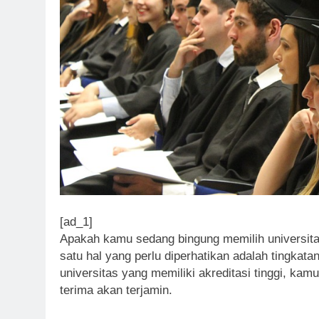
[ad_1]
Apakah kamu sedang bingung memilih universita
satu hal yang perlu diperhatikan adalah tingkata
universitas yang memiliki akreditasi tinggi, k
terima akan terjamin.