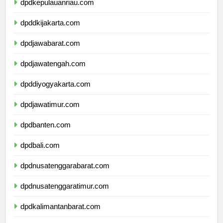
dpdkepulauanriau.com
dpddkijakarta.com
dpdjawabarat.com
dpdjawatengah.com
dpddiyogyakarta.com
dpdjawatimur.com
dpdbanten.com
dpdbali.com
dpdnusatenggarabarat.com
dpdnusatenggaratimur.com
dpdkalimantanbarat.com