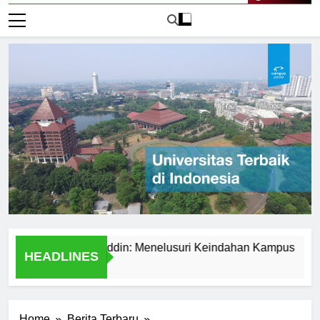
Live Now
rsitas Hasanuddin: Menelusuri Keindahan Kampus
Expl
HEADLINES
1 Har