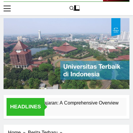
Live Now
iversitas Padjajaran: A Comprehensive Overview
Gambar
HEADLINES
1 Hari A