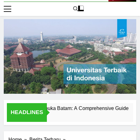
Live Now
niversitas Terbuka Batam: A Comprehensive Guide
Disc
HEADLINES
1 Hari