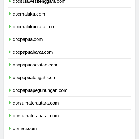
dpdsulawesitenggara.com
dpdmaluku.com
dpdmalukuutara.com
dpdpapua.com
dpdpapuabarat.com
dpdpapuaselatan.com
dpdpapuatengah.com
dpdpapuapegunungan.com
dprsumaterautara.com
dprsumaterabarat.com
dprriau.com