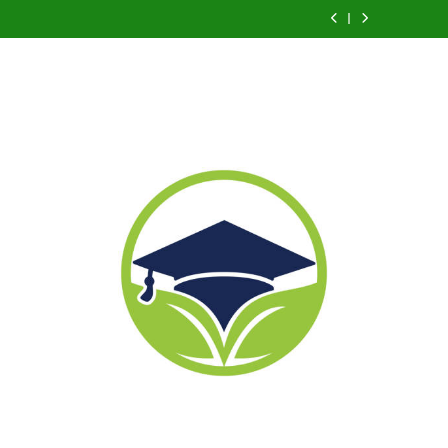
Exploring
Understanding
Significance
Hasanuddin:
Nurul
Tidar
Significance
Hasanuddin:
Nurul
Universitas
the
of
Menelusuri
Jadid:
Magelang:
of
Menelusuri
Jadid:
Tidar
Significance
the
Keindahan
A
A
the
Keindahan
A
Magelang:
of
Universitas
Kampus
Comprehensive
Comprehensive
Universitas
Kampus
Comprehensive
A
the
Airlangga
Guide
Overview
Airlangga
Guide
Comprehensive
Universitas
Logo
Logo
Overview
Airlangga
Logo