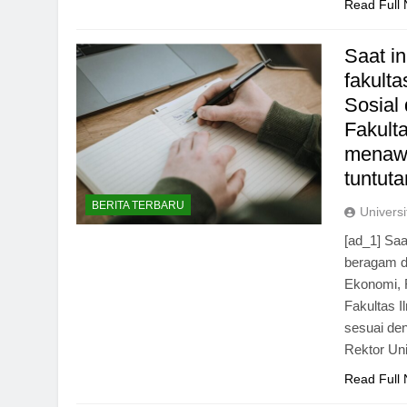
Read Full
Saat in
fakulta
Sosial 
Fakulta
menawa
tuntuta
BERITA TERBARU
Universi
[ad_1] Saa
beragam da
Ekonomi, F
Fakultas 
sesuai de
Rektor Uni
Read Full