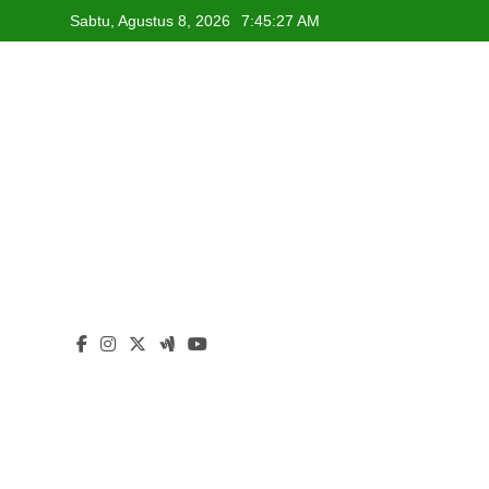
Skip
Sabtu, Agustus 8, 2026
7:45:29 AM
to
content