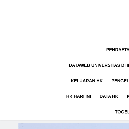
PENDAFT
DATAWEB UNIVERSITAS DI 
KELUARAN HK
PENGE
HK HARI INI
DATA HK
TOGEL