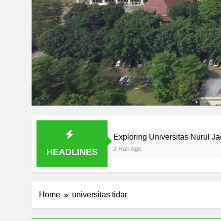
Exploring Universitas Nurul Jadid: A Comprehensive Gui
2 Hari Ago
HEADLINES
Home
universitas tidar