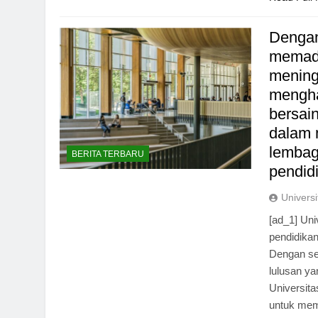
Dengan 
memada
mening
mengha
bersain
dalam 
lembag
BERITA TERBARU
pendidi
Universi
[ad_1] Uni
pendidikan
Dengan se
lulusan ya
Universita
untuk mem