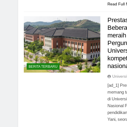
Read Full
Prestas
Beberap
meraih 
Pergur
Univers
kompeti
nasion
BERITA TERBARU
Universi
[ad_1] Pre
memang ta
di Univers
Nasional P
pendidikan
Yani, seor