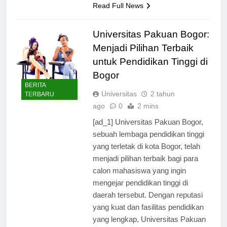
Read Full News
Universitas Pakuan Bogor:
Menjadi Pilihan Terbaik
untuk Pendidikan Tinggi di
Bogor
BERITA
Universitas
2 tahun
TERBARU
ago
0
2 mins
[ad_1] Universitas Pakuan Bogor,
sebuah lembaga pendidikan tinggi
yang terletak di kota Bogor, telah
menjadi pilihan terbaik bagi para
calon mahasiswa yang ingin
mengejar pendidikan tinggi di
daerah tersebut. Dengan reputasi
yang kuat dan fasilitas pendidikan