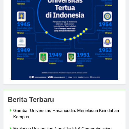
Berita Terbaru
Gambar Universitas Hasanuddin: Menelusuri Keindahan
Kampus