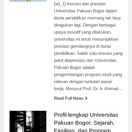
TERBARU
[ad_1] Inovasi dan prestasi
Universitas Pakuan Bogor dalam
dunia pendidikan memang tak bisa
diragukan lagi. Dengan berbagai
upaya inovatif yang dilakukan,
universitas ini terus menunjukkan
prestasi gemilangnya di dunia
pendidikan. Salah satu inovasi yang
patut diapresiasi dari Universitas
Pakuan Bogor adalah
pengembangan program studi yang
relevan dengan tuntutan pasar
kerja. Menurut Prof. Dr. Ir. Ahmad…
Read Full News
Profil lengkap Universitas
Pakuan Bogor: Sejarah,