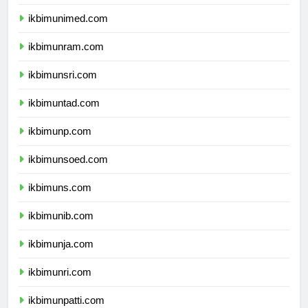
ikbimunesa.com
ikbimunimed.com
ikbimunram.com
ikbimunsri.com
ikbimuntad.com
ikbimunp.com
ikbimunsoed.com
ikbimuns.com
ikbimunib.com
ikbimunja.com
ikbimunri.com