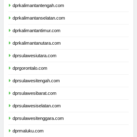
dprkalimantantengah.com
dprkalimantanselatan.com
dprkalimantantimur.com
dprkalimantanutara.com
dprsulawesiutara.com
dprgorontalo.com
dprsulawesitengah.com
dprsulawesibarat.com
dprsulawesiselatan.com
dprsulawesitenggara.com
dprmaluku.com