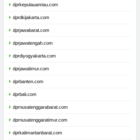
dprkepulauanriau.com
dprdkijakarta.com
dprjawabarat.com
dprjawatengah.com
dprdiyogyakarta.com
dprjawatimur.com
dprbanten.com
dprbali.com
dprnusatenggarabarat.com
dprnusatenggaratimur.com
dprkalimantanbarat.com