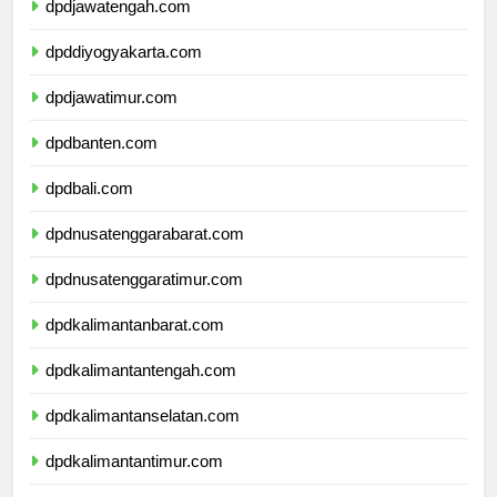
dpdjawatengah.com
dpddiyogyakarta.com
dpdjawatimur.com
dpdbanten.com
dpdbali.com
dpdnusatenggarabarat.com
dpdnusatenggaratimur.com
dpdkalimantanbarat.com
dpdkalimantantengah.com
dpdkalimantanselatan.com
dpdkalimantantimur.com