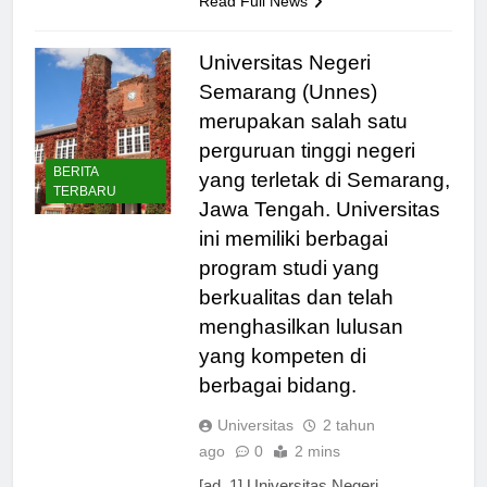
Read Full News
Universitas Negeri
Semarang (Unnes)
merupakan salah satu
perguruan tinggi negeri
BERITA
yang terletak di Semarang,
TERBARU
Jawa Tengah. Universitas
ini memiliki berbagai
program studi yang
berkualitas dan telah
menghasilkan lulusan
yang kompeten di
berbagai bidang.
Universitas
2 tahun
ago
0
2 mins