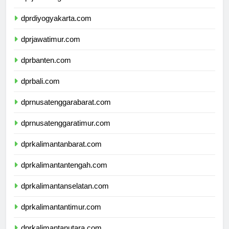
dprjawatengah.com
dprdiyogyakarta.com
dprjawatimur.com
dprbanten.com
dprbali.com
dprnusatenggarabarat.com
dprnusatenggaratimur.com
dprkalimantanbarat.com
dprkalimantantengah.com
dprkalimantanselatan.com
dprkalimantantimur.com