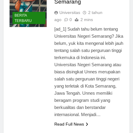
Semarang
Universitas
2 tahun
BERITA
ago
0
2 mins
TERBARU
[ad_1] Sudah tahu belum tentang
Universitas Negeri Semarang? Jika
belum, yuk kita mengenal lebih jauh
tentang salah satu perguruan tinggi
terkemuka di Indonesia ini.
Universitas Negeri Semarang atau
biasa disingkat Unnes merupakan
salah satu perguruan tinggi negeri
yang terletak di Kota Semarang,
Jawa Tengah. Unnes memiliki
beragam program studi yang
berkualitas dan berstandar
internasional. Menjadi…
Read Full News