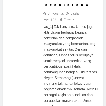
berkontribusi positif dalam
pembangunan bangsa.
Universitas
1 tahun
ago
0
2 mins
[ad_1] Tak hanya itu, Unnes juga
aktif dalam berbagai kegiatan
penelitian dan pengabdian
masyarakat yang bermanfaat bagi
masyarakat sekitar. Dengan
demikian, Unnes terus berupaya
untuk menjadi universitas yang
berkontribusi positif dalam
pembangunan bangsa. Universitas
Negeri Semarang (Unnes)
memang tak hanya fokus pada
kegiatan akademik semata. Melalui
berbagai kegiatan penelitian dan
pengabdian masyarakat, Unnes