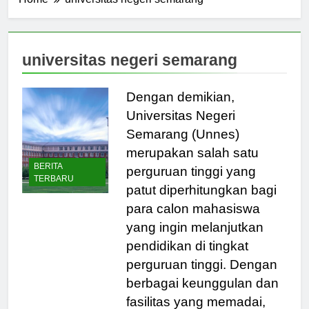
Home
universitas negeri semarang
universitas negeri semarang
Dengan demikian,
Universitas Negeri
Semarang (Unnes)
merupakan salah satu
BERITA
perguruan tinggi yang
TERBARU
patut diperhitungkan bagi
para calon mahasiswa
yang ingin melanjutkan
pendidikan di tingkat
perguruan tinggi. Dengan
berbagai keunggulan dan