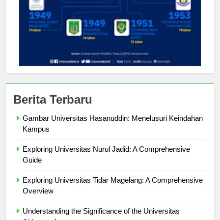
Berita Terbaru
Gambar Universitas Hasanuddin: Menelusuri Keindahan
Kampus
Exploring Universitas Nurul Jadid: A Comprehensive
Guide
Exploring Universitas Tidar Magelang: A Comprehensive
Overview
Understanding the Significance of the Universitas