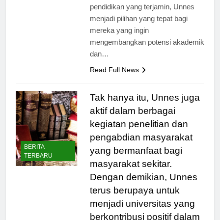
reputasi yang baik dan kualitas
pendidikan yang terjamin, Unnes
menjadi pilihan yang tepat bagi
mereka yang ingin
mengembangkan potensi akademik
dan…
Read Full News
Tak hanya itu, Unnes juga
aktif dalam berbagai
kegiatan penelitian dan
pengabdian masyarakat
BERITA
yang bermanfaat bagi
TERBARU
masyarakat sekitar.
Dengan demikian, Unnes
terus berupaya untuk
menjadi universitas yang