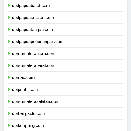
dpdpapuabarat.com
dpdpapuaselatan.com
dpdpapuatengah.com
dpdpapuapegunungan.com
dprsumaterautara.com
dprsumaterabarat.com
dprriau.com
dprjambi.com
dprsumateraselatan.com
dprbengkulu.com
dprlampung.com