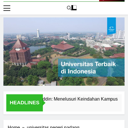
Live Now
rsitas Hasanuddin: Menelusuri Keindahan Kampus
Expl
HEADLINES
1 Hari