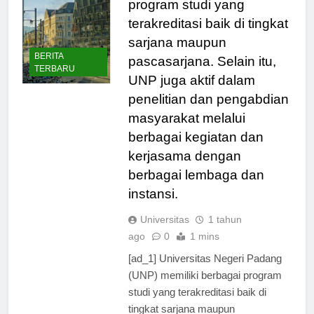
program studi yang
terakreditasi baik di tingkat
sarjana maupun
BERITA
pascasarjana. Selain itu,
TERBARU
UNP juga aktif dalam
penelitian dan pengabdian
masyarakat melalui
berbagai kegiatan dan
kerjasama dengan
berbagai lembaga dan
instansi.
Universitas
1 tahun
ago
0
1 mins
[ad_1] Universitas Negeri Padang
(UNP) memiliki berbagai program
studi yang terakreditasi baik di