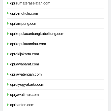
dprsumateraselatan.com
dprbengkulu.com
dprlampung.com
dprkepulauanbangkabelitung.com
dprkepulauanriau.com
dprdkijakarta.com
dprjawabarat.com
dprjawatengah.com
dprdiyogyakarta.com
dprjawatimur.com
dprbanten.com