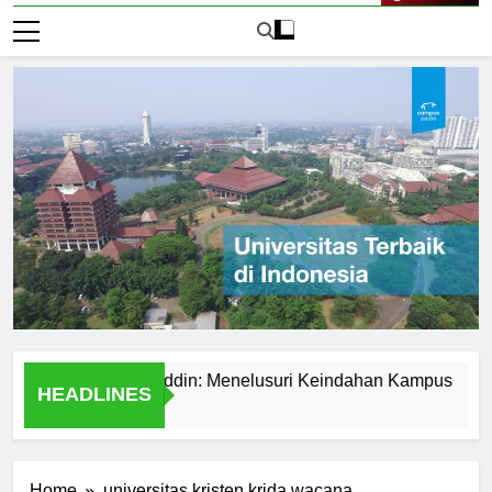
Live Now
rsitas Hasanuddin: Menelusuri Keindahan Kampus
Expl
HEADLINES
1 Hari