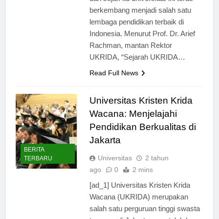
dan sejak itu universitas ini terus
berkembang menjadi salah satu
lembaga pendidikan terbaik di
Indonesia. Menurut Prof. Dr. Arief
Rachman, mantan Rektor
UKRIDA, “Sejarah UKRIDA…
Read Full News
Universitas Kristen Krida
Wacana: Menjelajahi
Pendidikan Berkualitas di
Jakarta
BERITA
Universitas
2 tahun
TERBARU
ago
0
2 mins
[ad_1] Universitas Kristen Krida
Wacana (UKRIDA) merupakan
salah satu perguruan tinggi swasta