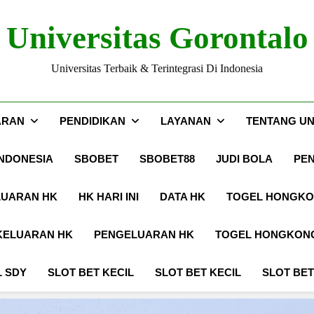
Universitas Gorontalo
Universitas Terbaik & Terintegrasi Di Indonesia
ARAN
PENDIDIKAN
LAYANAN
TENTANG UN
INDONESIA
SBOBET
SBOBET88
JUDI BOLA
PE
LUARAN HK
HK HARI INI
DATA HK
TOGEL HONGK
KELUARAN HK
PENGELUARAN HK
TOGEL HONGKON
 SDY
SLOT BET KECIL
SLOT BET KECIL
SLOT BET