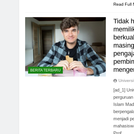
Read Full
Tidak h
memili
berkua
masing
pengaj
pembim
mengem
BERITA TERBARU
Universi
[ad_1] Un
perguruan 
Islam Madi
berpengal
menjadi pe
mahasiswa
Prof….