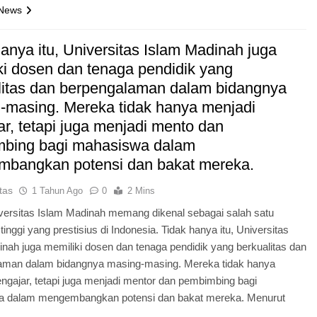
 News
anya itu, Universitas Islam Madinah juga
ki dosen dan tenaga pendidik yang
litas dan berpengalaman dalam bidangnya
-masing. Mereka tidak hanya menjadi
ar, tetapi juga menjadi mento dan
bing bagi mahasiswa dalam
bangkan potensi dan bakat mereka.
tas
1 Tahun Ago
0
2 Mins
iversitas Islam Madinah memang dikenal sebagai salah satu
tinggi yang prestisius di Indonesia. Tidak hanya itu, Universitas
nah juga memiliki dosen dan tenaga pendidik yang berkualitas dan
aman dalam bidangnya masing-masing. Mereka tidak hanya
ngajar, tetapi juga menjadi mentor dan pembimbing bagi
 dalam mengembangkan potensi dan bakat mereka. Menurut