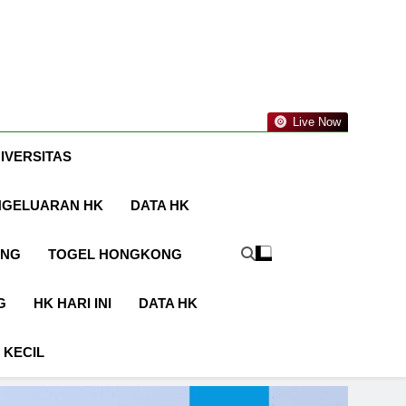
Live Now
IVERSITAS
NGELUARAN HK
DATA HK
ONG
TOGEL HONGKONG
G
HK HARI INI
DATA HK
 KECIL