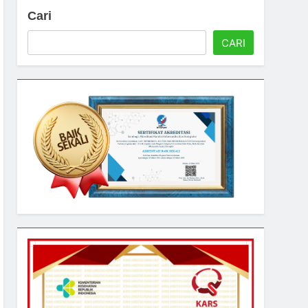
Cari
CARI