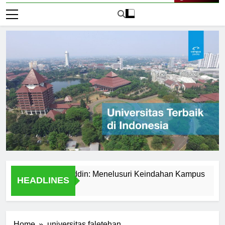
Live Now
sitas Hasanuddin: Menelusuri Keindahan Kampus
Explo
HEADLINES
2 Hari 