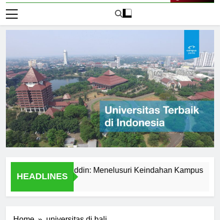
Live Now
rsitas Hasanuddin: Menelusuri Keindahan Kampus
Expl
HEADLINES
1 Har