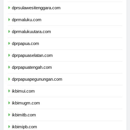
dprsulawesiselatan.com
dprsulawesitenggara.com
dprmaluku.com
dprmalukuutara.com
dprpapua.com
dprpapuaselatan.com
dprpapuatengah.com
dprpapuapegunungan.com
ikbimui.com
ikbimugm.com
ikbimitb.com