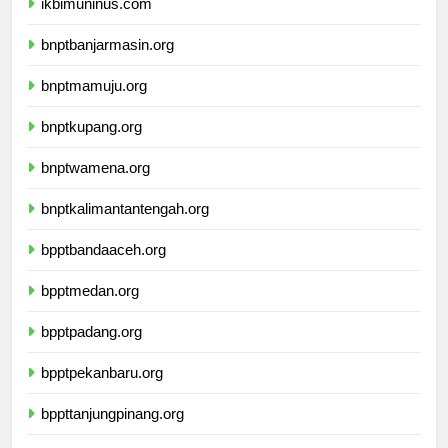
ikbimuninus.com
bnptbanjarmasin.org
bnptmamuju.org
bnptkupang.org
bnptwamena.org
bnptkalimantantengah.org
bpptbandaaceh.org
bpptmedan.org
bpptpadang.org
bpptpekanbaru.org
bppttanjungpinang.org