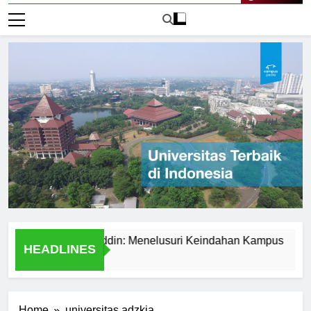
Live Now
sitas Hasanuddin: Menelusuri Keindahan Kampus
Explo
HEADLINES
2 Hari