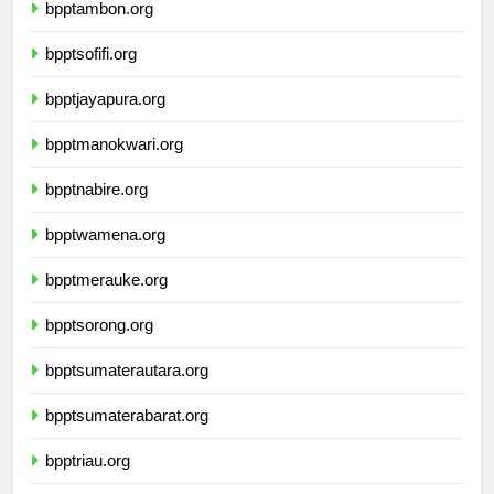
bpptambon.org
bpptsofifi.org
bpptjayapura.org
bpptmanokwari.org
bpptnabire.org
bpptwamena.org
bpptmerauke.org
bpptsorong.org
bpptsumaterautara.org
bpptsumaterabarat.org
bpptriau.org